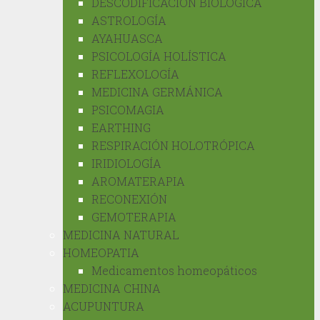
DESCODIFICACIÓN BIOLÓGICA
ASTROLOGÍA
AYAHUASCA
PSICOLOGÍA HOLÍSTICA
REFLEXOLOGÍA
MEDICINA GERMÁNICA
PSICOMAGIA
EARTHING
RESPIRACIÓN HOLOTRÓPICA
IRIDIOLOGÍA
AROMATERAPIA
RECONEXIÓN
GEMOTERAPIA
MEDICINA NATURAL
HOMEOPATIA
Medicamentos homeopáticos
MEDICINA CHINA
ACUPUNTURA