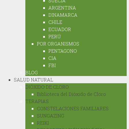
SUECIA
ARGENTINA
DINAMARCA
CHILE
ECUADOR
PERÚ
POR ORGANISMOS
PENTAGONO
CIA
FBI
BLOG
SALUD NATURAL
DIÓXIDO DE CLORO
Biblioteca del Dióxido de Cloro
TERAPIAS
CONSTELACIONES FAMILIARES
SUNGAZING
REIKI