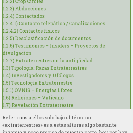
1.2.2)
Crop Circles
1.2.3)
Abducciones
1.2.4)
Contactados
1.2.4.1)
Contacto telepático / Canalizaciones
1.2.4.2)
Contactos físicos
1.2.5)
Desclasificación de documentos
1.2.6)
Testimonios – Insiders – Proyectos de
divulgación
1.2.7)
Extraterrestres en la antigüedad
1.3)
Tipología: Razas Extraterrestres
1.4)
Investigadores y Ufólogos
1.5)
Tecnología Extraterrestre
1.5.1)
OVNIS – Energías Libres
1.6)
Religiones – Vaticano
1.7)
Revelación Extraterrestre
Referirnos a ellos solo bajo el término
«extraterrestres» es a estas alturas algo bastante
ingenuo y poco preciso de nuestra parte, hoy por hoy