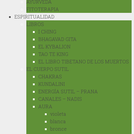
AYURVEDA
FITOTERAPIA
ESPIRITUALIDAD
LIBROS
I CHING
BHAGAVAD GITA
EL KYBALION
TAO TE KING
EL LIBRO TIBETANO DE LOS MUERTOS
EL CUERPO SUTIL
CHAKRAS
KUNDALINI
ENERGÍA SUTIL – PRANA
CANALES – NADIS
AURA
violeta
blanca
bronce