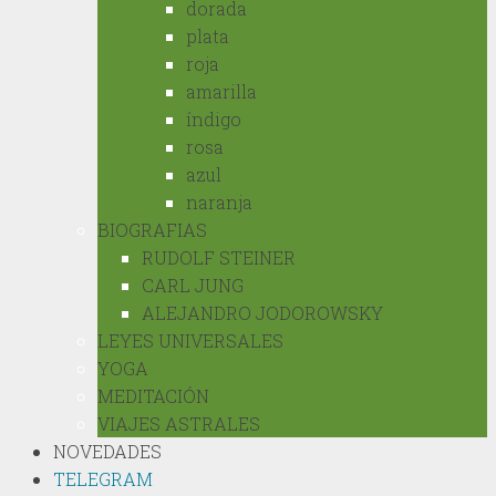
dorada
plata
roja
amarilla
índigo
rosa
azul
naranja
BIOGRAFIAS
RUDOLF STEINER
CARL JUNG
ALEJANDRO JODOROWSKY
LEYES UNIVERSALES
YOGA
MEDITACIÓN
VIAJES ASTRALES
NOVEDADES
TELEGRAM