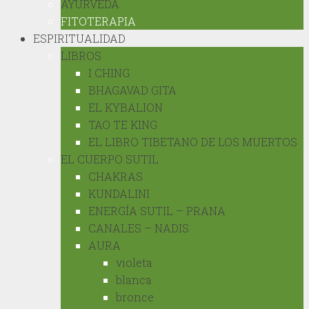
AYURVEDA
FITOTERAPIA
ESPIRITUALIDAD
LIBROS
I CHING
BHAGAVAD GITA
EL KYBALION
TAO TE KING
EL LIBRO TIBETANO DE LOS MUERTOS
EL CUERPO SUTIL
CHAKRAS
KUNDALINI
ENERGÍA SUTIL – PRANA
CANALES – NADIS
AURA
violeta
blanca
bronce