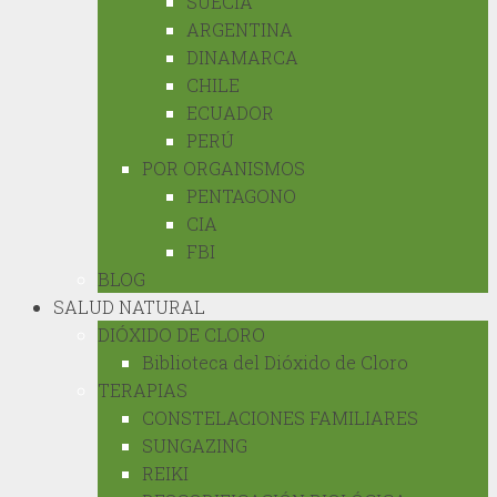
SUECIA
ARGENTINA
DINAMARCA
CHILE
ECUADOR
PERÚ
POR ORGANISMOS
PENTAGONO
CIA
FBI
BLOG
SALUD NATURAL
DIÓXIDO DE CLORO
Biblioteca del Dióxido de Cloro
TERAPIAS
CONSTELACIONES FAMILIARES
SUNGAZING
REIKI