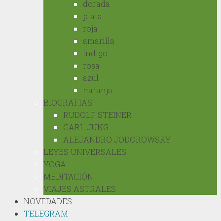
dorada
plata
roja
amarilla
índigo
rosa
azul
naranja
BIOGRAFIAS
RUDOLF STEINER
CARL JUNG
ALEJANDRO JODOROWSKY
LEYES UNIVERSALES
YOGA
MEDITACIÓN
VIAJES ASTRALES
NOVEDADES
TELEGRAM