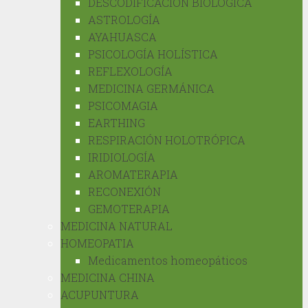
DESCODIFICACIÓN BIOLÓGICA
ASTROLOGÍA
AYAHUASCA
PSICOLOGÍA HOLÍSTICA
REFLEXOLOGÍA
MEDICINA GERMÁNICA
PSICOMAGIA
EARTHING
RESPIRACIÓN HOLOTRÓPICA
IRIDIOLOGÍA
AROMATERAPIA
RECONEXIÓN
GEMOTERAPIA
MEDICINA NATURAL
HOMEOPATIA
Medicamentos homeopáticos
MEDICINA CHINA
ACUPUNTURA