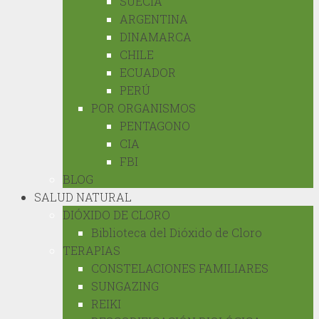
SUECIA
ARGENTINA
DINAMARCA
CHILE
ECUADOR
PERÚ
POR ORGANISMOS
PENTAGONO
CIA
FBI
BLOG
SALUD NATURAL
DIÓXIDO DE CLORO
Biblioteca del Dióxido de Cloro
TERAPIAS
CONSTELACIONES FAMILIARES
SUNGAZING
REIKI