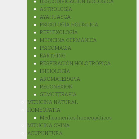
DESCODIFICACIÓN BIOLÓGICA
ASTROLOGÍA
AYAHUASCA
PSICOLOGÍA HOLÍSTICA
REFLEXOLOGÍA
MEDICINA GERMÁNICA
PSICOMAGIA
EARTHING
RESPIRACIÓN HOLOTRÓPICA
IRIDIOLOGÍA
AROMATERAPIA
RECONEXIÓN
GEMOTERAPIA
MEDICINA NATURAL
HOMEOPATIA
Medicamentos homeopáticos
MEDICINA CHINA
ACUPUNTURA