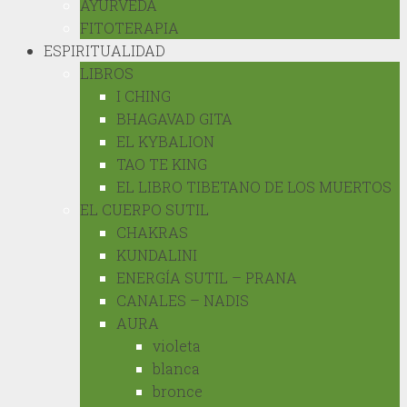
AYURVEDA
FITOTERAPIA
ESPIRITUALIDAD
LIBROS
I CHING
BHAGAVAD GITA
EL KYBALION
TAO TE KING
EL LIBRO TIBETANO DE LOS MUERTOS
EL CUERPO SUTIL
CHAKRAS
KUNDALINI
ENERGÍA SUTIL – PRANA
CANALES – NADIS
AURA
violeta
blanca
bronce