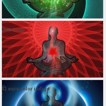
Aura roja
El aura color índigo