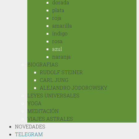
dorada
plata
roja
amarilla
índigo
rosa
azul
naranja
BIOGRAFIAS
RUDOLF STEINER
CARL JUNG
ALEJANDRO JODOROWSKY
LEYES UNIVERSALES
YOGA
MEDITACIÓN
VIAJES ASTRALES
NOVEDADES
TELEGRAM