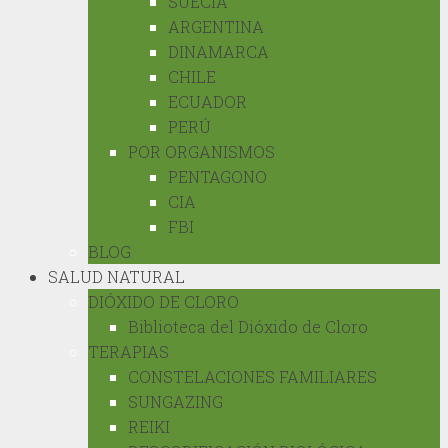
SUECIA
ARGENTINA
DINAMARCA
CHILE
ECUADOR
PERÚ
POR ORGANISMOS
PENTAGONO
CIA
FBI
BLOG
SALUD NATURAL
DIÓXIDO DE CLORO
Biblioteca del Dióxido de Cloro
TERAPIAS
CONSTELACIONES FAMILIARES
SUNGAZING
REIKI