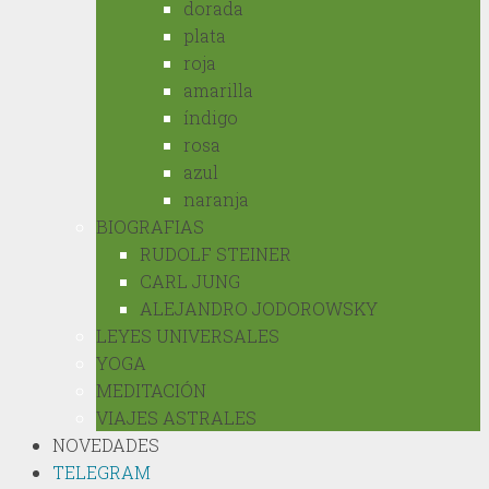
dorada
plata
roja
amarilla
índigo
rosa
azul
naranja
BIOGRAFIAS
RUDOLF STEINER
CARL JUNG
ALEJANDRO JODOROWSKY
LEYES UNIVERSALES
YOGA
MEDITACIÓN
VIAJES ASTRALES
NOVEDADES
TELEGRAM