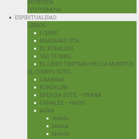
AYURVEDA
FITOTERAPIA
ESPIRITUALIDAD
LIBROS
I CHING
BHAGAVAD GITA
EL KYBALION
TAO TE KING
EL LIBRO TIBETANO DE LOS MUERTOS
EL CUERPO SUTIL
CHAKRAS
KUNDALINI
ENERGÍA SUTIL – PRANA
CANALES – NADIS
AURA
violeta
blanca
bronce