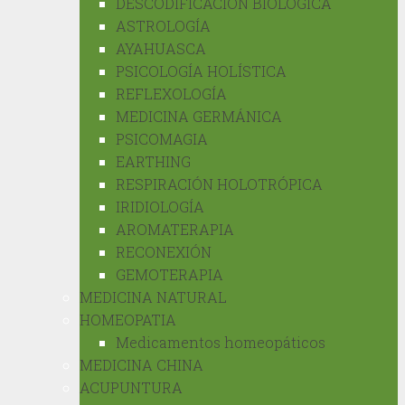
DESCODIFICACIÓN BIOLÓGICA
ASTROLOGÍA
AYAHUASCA
PSICOLOGÍA HOLÍSTICA
REFLEXOLOGÍA
MEDICINA GERMÁNICA
PSICOMAGIA
EARTHING
RESPIRACIÓN HOLOTRÓPICA
IRIDIOLOGÍA
AROMATERAPIA
RECONEXIÓN
GEMOTERAPIA
MEDICINA NATURAL
HOMEOPATIA
Medicamentos homeopáticos
MEDICINA CHINA
ACUPUNTURA