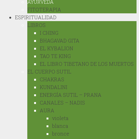
AYURVEDA
FITOTERAPIA
ESPIRITUALIDAD
LIBROS
I CHING
BHAGAVAD GITA
EL KYBALION
TAO TE KING
EL LIBRO TIBETANO DE LOS MUERTOS
EL CUERPO SUTIL
CHAKRAS
KUNDALINI
ENERGÍA SUTIL – PRANA
CANALES – NADIS
AURA
violeta
blanca
bronce