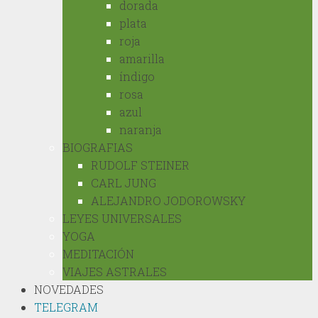
dorada
plata
roja
amarilla
índigo
rosa
azul
naranja
BIOGRAFIAS
RUDOLF STEINER
CARL JUNG
ALEJANDRO JODOROWSKY
LEYES UNIVERSALES
YOGA
MEDITACIÓN
VIAJES ASTRALES
NOVEDADES
TELEGRAM