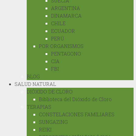
SUECIA
ARGENTINA
DINAMARCA
CHILE
ECUADOR
PERÚ
POR ORGANISMOS
PENTAGONO
CIA
FBI
BLOG
SALUD NATURAL
DIÓXIDO DE CLORO
Biblioteca del Dióxido de Cloro
TERAPIAS
CONSTELACIONES FAMILIARES
SUNGAZING
REIKI