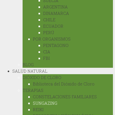
SUECIA
ARGENTINA
DINAMARCA
CHILE
ECUADOR
PERÚ
POR ORGANISMOS
PENTAGONO
CIA
FBI
BLOG
SALUD NATURAL
DIÓXIDO DE CLORO
Biblioteca del Dióxido de Cloro
TERAPIAS
CONSTELACIONES FAMILIARES
SUNGAZING
REIKI