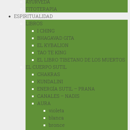
AYURVEDA
FITOTERAPIA
ESPIRITUALIDAD
LIBROS
I CHING
BHAGAVAD GITA
EL KYBALION
TAO TE KING
EL LIBRO TIBETANO DE LOS MUERTOS
EL CUERPO SUTIL
CHAKRAS
KUNDALINI
ENERGÍA SUTIL – PRANA
CANALES – NADIS
AURA
violeta
blanca
bronce