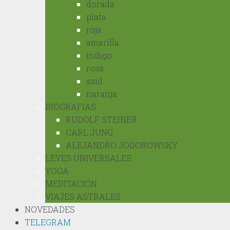
dorada
plata
roja
amarilla
índigo
rosa
azul
naranja
BIOGRAFIAS
RUDOLF STEINER
CARL JUNG
ALEJANDRO JODOROWSKY
LEYES UNIVERSALES
YOGA
MEDITACIÓN
VIAJES ASTRALES
NOVEDADES
TELEGRAM