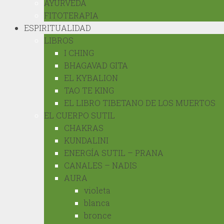
AYURVEDA
FITOTERAPIA
ESPIRITUALIDAD
LIBROS
I CHING
BHAGAVAD GITA
EL KYBALION
TAO TE KING
EL LIBRO TIBETANO DE LOS MUERTOS
EL CUERPO SUTIL
CHAKRAS
KUNDALINI
ENERGÍA SUTIL – PRANA
CANALES – NADIS
AURA
violeta
blanca
bronce