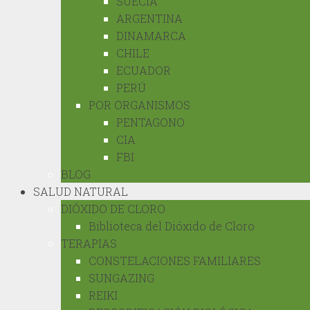
SUECIA
ARGENTINA
DINAMARCA
CHILE
ECUADOR
PERÚ
POR ORGANISMOS
PENTAGONO
CIA
FBI
BLOG
SALUD NATURAL
DIÓXIDO DE CLORO
Biblioteca del Dióxido de Cloro
TERAPIAS
CONSTELACIONES FAMILIARES
SUNGAZING
REIKI