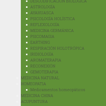
DESCODIFICACIÓN BIOLÓGICA
ASTROLOGÍA
AYAHUASCA
PSICOLOGÍA HOLÍSTICA
REFLEXOLOGÍA
MEDICINA GERMÁNICA
PSICOMAGIA
EARTHING
RESPIRACIÓN HOLOTRÓPICA
IRIDIOLOGÍA
AROMATERAPIA
RECONEXIÓN
GEMOTERAPIA
MEDICINA NATURAL
HOMEOPATIA
Medicamentos homeopáticos
MEDICINA CHINA
ACUPUNTURA