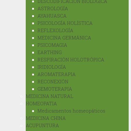
DESCODIFICACIÓN BIOLÓGICA
ASTROLOGÍA
AYAHUASCA
PSICOLOGÍA HOLÍSTICA
REFLEXOLOGÍA
MEDICINA GERMÁNICA
PSICOMAGIA
EARTHING
RESPIRACIÓN HOLOTRÓPICA
IRIDIOLOGÍA
AROMATERAPIA
RECONEXIÓN
GEMOTERAPIA
MEDICINA NATURAL
HOMEOPATIA
Medicamentos homeopáticos
MEDICINA CHINA
ACUPUNTURA