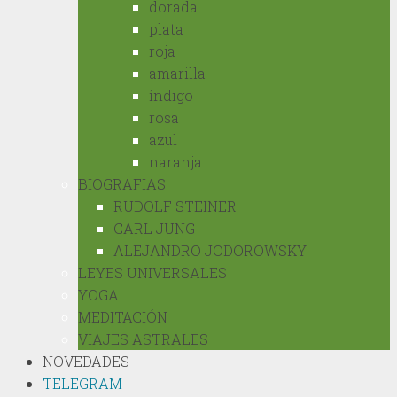
dorada
plata
roja
amarilla
índigo
rosa
azul
naranja
BIOGRAFIAS
RUDOLF STEINER
CARL JUNG
ALEJANDRO JODOROWSKY
LEYES UNIVERSALES
YOGA
MEDITACIÓN
VIAJES ASTRALES
NOVEDADES
TELEGRAM