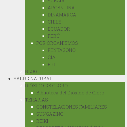
SUECIA
ARGENTINA
DINAMARCA
CHILE
ECUADOR
PERÚ
POR ORGANISMOS
PENTAGONO
CIA
FBI
BLOG
SALUD NATURAL
DIÓXIDO DE CLORO
Biblioteca del Dióxido de Cloro
TERAPIAS
CONSTELACIONES FAMILIARES
SUNGAZING
REIKI