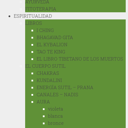
AYURVEDA
FITOTERAPIA
ESPIRITUALIDAD
LIBROS
I CHING
BHAGAVAD GITA
EL KYBALION
TAO TE KING
EL LIBRO TIBETANO DE LOS MUERTOS
EL CUERPO SUTIL
CHAKRAS
KUNDALINI
ENERGÍA SUTIL – PRANA
CANALES – NADIS
AURA
violeta
blanca
bronce