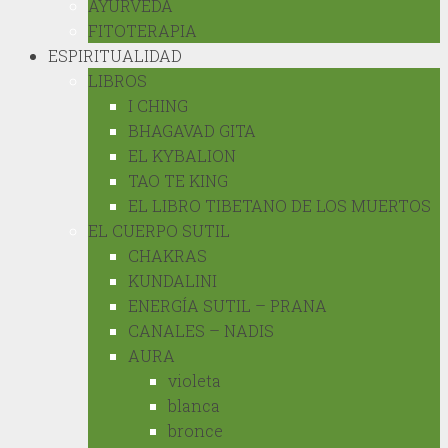
AYURVEDA
FITOTERAPIA
ESPIRITUALIDAD
LIBROS
I CHING
BHAGAVAD GITA
EL KYBALION
TAO TE KING
EL LIBRO TIBETANO DE LOS MUERTOS
EL CUERPO SUTIL
CHAKRAS
KUNDALINI
ENERGÍA SUTIL – PRANA
CANALES – NADIS
AURA
violeta
blanca
bronce