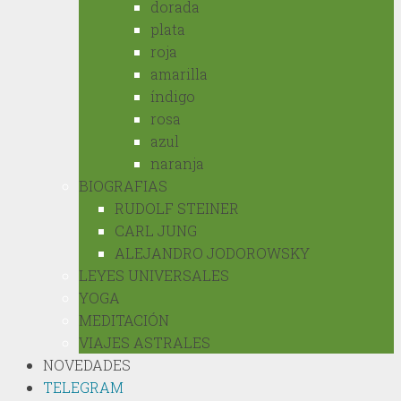
dorada
plata
roja
amarilla
índigo
rosa
azul
naranja
BIOGRAFIAS
RUDOLF STEINER
CARL JUNG
ALEJANDRO JODOROWSKY
LEYES UNIVERSALES
YOGA
MEDITACIÓN
VIAJES ASTRALES
NOVEDADES
TELEGRAM