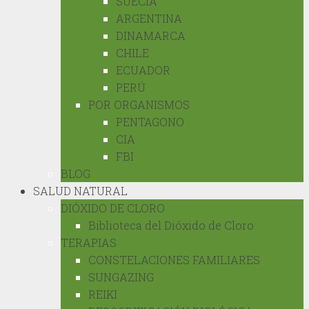
SUECIA
ARGENTINA
DINAMARCA
CHILE
ECUADOR
PERÚ
POR ORGANISMOS
PENTAGONO
CIA
FBI
BLOG
SALUD NATURAL
DIÓXIDO DE CLORO
Biblioteca del Dióxido de Cloro
TERAPIAS
CONSTELACIONES FAMILIARES
SUNGAZING
REIKI