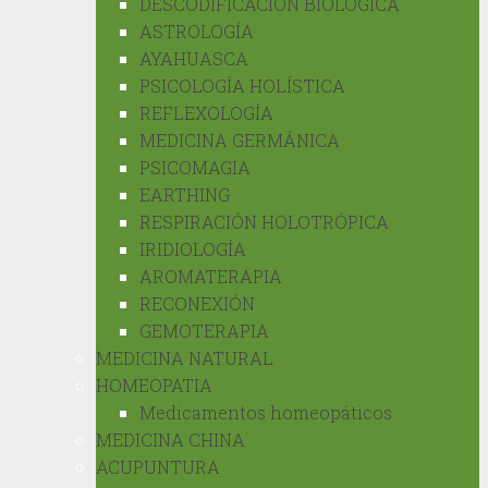
DESCODIFICACIÓN BIOLÓGICA
ASTROLOGÍA
AYAHUASCA
PSICOLOGÍA HOLÍSTICA
REFLEXOLOGÍA
MEDICINA GERMÁNICA
PSICOMAGIA
EARTHING
RESPIRACIÓN HOLOTRÓPICA
IRIDIOLOGÍA
AROMATERAPIA
RECONEXIÓN
GEMOTERAPIA
MEDICINA NATURAL
HOMEOPATIA
Medicamentos homeopáticos
MEDICINA CHINA
ACUPUNTURA