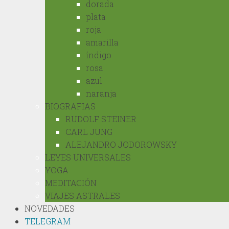
dorada
plata
roja
amarilla
índigo
rosa
azul
naranja
BIOGRAFIAS
RUDOLF STEINER
CARL JUNG
ALEJANDRO JODOROWSKY
LEYES UNIVERSALES
YOGA
MEDITACIÓN
VIAJES ASTRALES
NOVEDADES
TELEGRAM