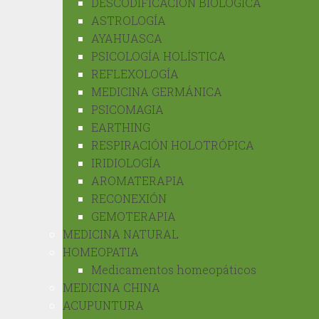
DESCODIFICACIÓN BIOLÓGICA
ASTROLOGÍA
AYAHUASCA
PSICOLOGÍA HOLÍSTICA
REFLEXOLOGÍA
MEDICINA GERMÁNICA
PSICOMAGIA
EARTHING
RESPIRACIÓN HOLOTRÓPICA
IRIDIOLOGÍA
AROMATERAPIA
RECONEXIÓN
GEMOTERAPIA
MEDICINA NATURAL
HOMEOPATIA
Medicamentos homeopáticos
MEDICINA CHINA
ACUPUNTURA