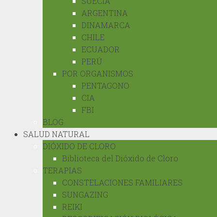
SUECIA
ARGENTINA
DINAMARCA
CHILE
ECUADOR
PERÚ
POR ORGANISMOS
PENTAGONO
CIA
FBI
BLOG
SALUD NATURAL
DIÓXIDO DE CLORO
Biblioteca del Dióxido de Cloro
TERAPIAS
CONSTELACIONES FAMILIARES
SUNGAZING
REIKI