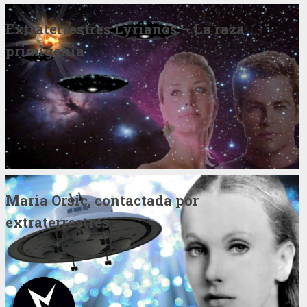
Extraterrestres Lyrianos – La raza
primigenia
María Orsic, contactada por
extraterrestres