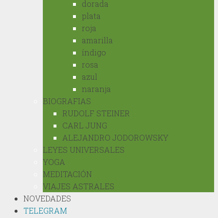
dorada
plata
roja
amarilla
índigo
rosa
azul
naranja
BIOGRAFIAS
RUDOLF STEINER
CARL JUNG
ALEJANDRO JODOROWSKY
LEYES UNIVERSALES
YOGA
MEDITACIÓN
VIAJES ASTRALES
NOVEDADES
TELEGRAM