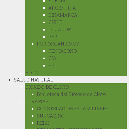
SUECIA
ARGENTINA
DINAMARCA
CHILE
ECUADOR
PERÚ
POR ORGANISMOS
PENTAGONO
CIA
FBI
BLOG
SALUD NATURAL
DIÓXIDO DE CLORO
Biblioteca del Dióxido de Cloro
TERAPIAS
CONSTELACIONES FAMILIARES
SUNGAZING
REIKI