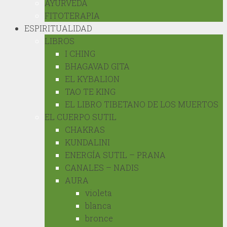
AYURVEDA
FITOTERAPIA
ESPIRITUALIDAD
LIBROS
I CHING
BHAGAVAD GITA
EL KYBALION
TAO TE KING
EL LIBRO TIBETANO DE LOS MUERTOS
EL CUERPO SUTIL
CHAKRAS
KUNDALINI
ENERGÍA SUTIL – PRANA
CANALES – NADIS
AURA
violeta
blanca
bronce