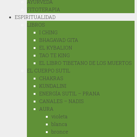
AYURVEDA
FITOTERAPIA
ESPIRITUALIDAD
LIBROS
I CHING
BHAGAVAD GITA
EL KYBALION
TAO TE KING
EL LIBRO TIBETANO DE LOS MUERTOS
EL CUERPO SUTIL
CHAKRAS
KUNDALINI
ENERGÍA SUTIL – PRANA
CANALES – NADIS
AURA
violeta
blanca
bronce