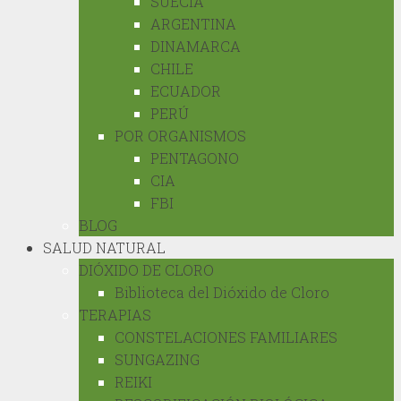
SUECIA
ARGENTINA
DINAMARCA
CHILE
ECUADOR
PERÚ
POR ORGANISMOS
PENTAGONO
CIA
FBI
BLOG
SALUD NATURAL
DIÓXIDO DE CLORO
Biblioteca del Dióxido de Cloro
TERAPIAS
CONSTELACIONES FAMILIARES
SUNGAZING
REIKI