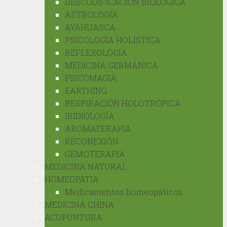
DESCODIFICACIÓN BIOLÓGICA
ASTROLOGÍA
AYAHUASCA
PSICOLOGÍA HOLÍSTICA
REFLEXOLOGÍA
MEDICINA GERMÁNICA
PSICOMAGIA
EARTHING
RESPIRACIÓN HOLOTRÓPICA
IRIDIOLOGÍA
AROMATERAPIA
RECONEXIÓN
GEMOTERAPIA
MEDICINA NATURAL
HOMEOPATIA
Medicamentos homeopáticos
MEDICINA CHINA
ACUPUNTURA