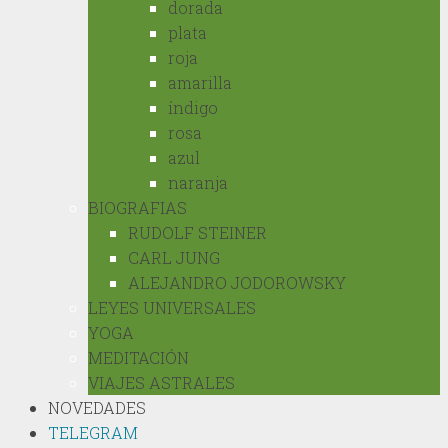
dorada
plata
roja
amarilla
índigo
rosa
azul
naranja
BIOGRAFIAS
RUDOLF STEINER
CARL JUNG
ALEJANDRO JODOROWSKY
LEYES UNIVERSALES
YOGA
MEDITACIÓN
VIAJES ASTRALES
NOVEDADES
TELEGRAM