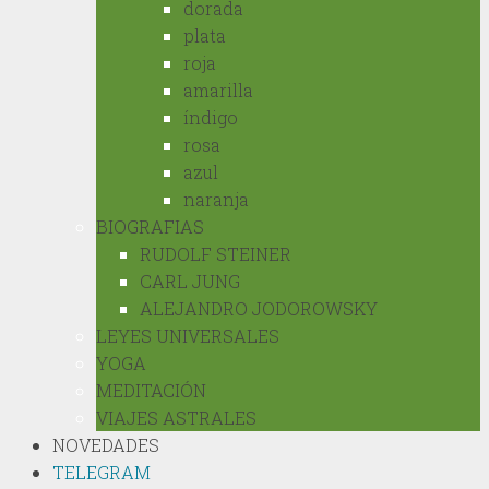
dorada
plata
roja
amarilla
índigo
rosa
azul
naranja
BIOGRAFIAS
RUDOLF STEINER
CARL JUNG
ALEJANDRO JODOROWSKY
LEYES UNIVERSALES
YOGA
MEDITACIÓN
VIAJES ASTRALES
NOVEDADES
TELEGRAM