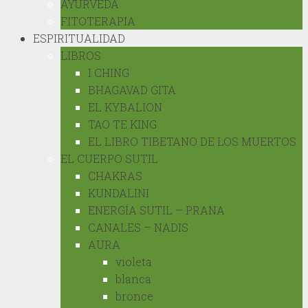
AYURVEDA
FITOTERAPIA
ESPIRITUALIDAD
LIBROS
I CHING
BHAGAVAD GITA
EL KYBALION
TAO TE KING
EL LIBRO TIBETANO DE LOS MUERTOS
EL CUERPO SUTIL
CHAKRAS
KUNDALINI
ENERGÍA SUTIL – PRANA
CANALES – NADIS
AURA
violeta
blanca
bronce