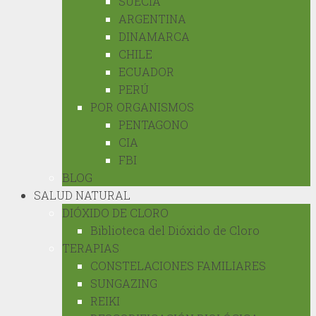
SUECIA
ARGENTINA
DINAMARCA
CHILE
ECUADOR
PERÚ
POR ORGANISMOS
PENTAGONO
CIA
FBI
BLOG
SALUD NATURAL
DIÓXIDO DE CLORO
Biblioteca del Dióxido de Cloro
TERAPIAS
CONSTELACIONES FAMILIARES
SUNGAZING
REIKI