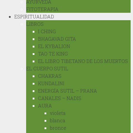
AYURVEDA
FITOTERAPIA
ESPIRITUALIDAD
LIBROS
I CHING
BHAGAVAD GITA
EL KYBALION
TAO TE KING
EL LIBRO TIBETANO DE LOS MUERTOS
EL CUERPO SUTIL
CHAKRAS
KUNDALINI
ENERGÍA SUTIL – PRANA
CANALES – NADIS
AURA
violeta
blanca
bronce