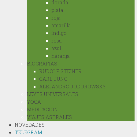
dorada
plata
roja
amarilla
índigo
rosa
azul
naranja
BIOGRAFIAS
RUDOLF STEINER
CARL JUNG
ALEJANDRO JODOROWSKY
LEYES UNIVERSALES
YOGA
MEDITACIÓN
VIAJES ASTRALES
NOVEDADES
TELEGRAM