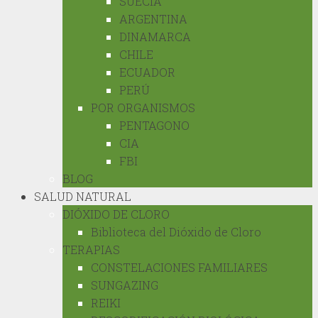
SUECIA
ARGENTINA
DINAMARCA
CHILE
ECUADOR
PERÚ
POR ORGANISMOS
PENTAGONO
CIA
FBI
BLOG
SALUD NATURAL
DIÓXIDO DE CLORO
Biblioteca del Dióxido de Cloro
TERAPIAS
CONSTELACIONES FAMILIARES
SUNGAZING
REIKI