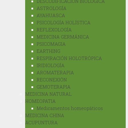
DESCODIFICACIÓN BIOLÓGICA
ASTROLOGÍA
AYAHUASCA
PSICOLOGÍA HOLÍSTICA
REFLEXOLOGÍA
MEDICINA GERMÁNICA
PSICOMAGIA
EARTHING
RESPIRACIÓN HOLOTRÓPICA
IRIDIOLOGÍA
AROMATERAPIA
RECONEXIÓN
GEMOTERAPIA
MEDICINA NATURAL
HOMEOPATIA
Medicamentos homeopáticos
MEDICINA CHINA
ACUPUNTURA