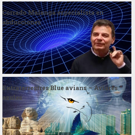
Corrado Malanga especialista en
abducciones
Extraterrestres Blue avians – Aviares
azules