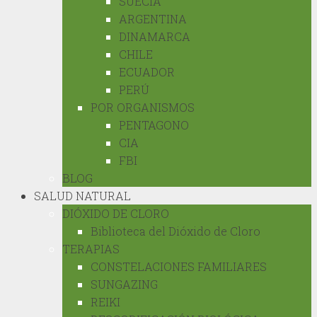
SUECIA
ARGENTINA
DINAMARCA
CHILE
ECUADOR
PERÚ
POR ORGANISMOS
PENTAGONO
CIA
FBI
BLOG
SALUD NATURAL
DIÓXIDO DE CLORO
Biblioteca del Dióxido de Cloro
TERAPIAS
CONSTELACIONES FAMILIARES
SUNGAZING
REIKI