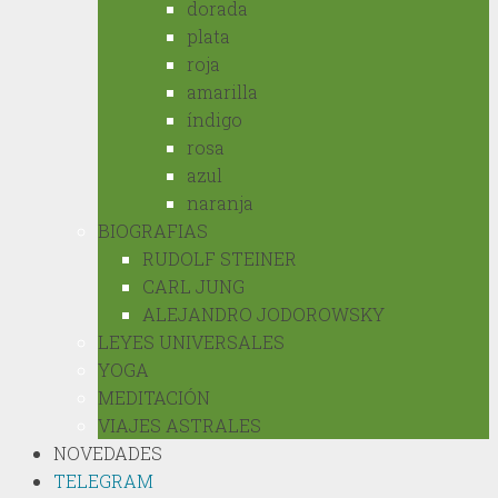
dorada
plata
roja
amarilla
índigo
rosa
azul
naranja
BIOGRAFIAS
RUDOLF STEINER
CARL JUNG
ALEJANDRO JODOROWSKY
LEYES UNIVERSALES
YOGA
MEDITACIÓN
VIAJES ASTRALES
NOVEDADES
TELEGRAM