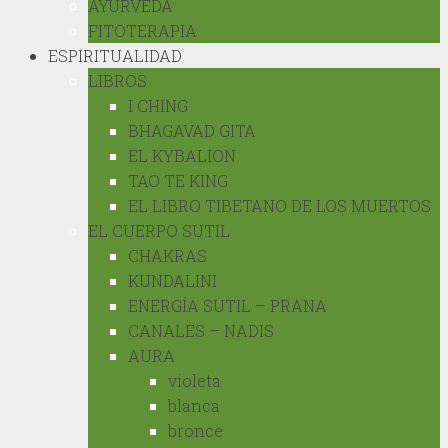
AYURVEDA
FITOTERAPIA
ESPIRITUALIDAD
LIBROS
I CHING
BHAGAVAD GITA
EL KYBALION
TAO TE KING
EL LIBRO TIBETANO DE LOS MUERTOS
EL CUERPO SUTIL
CHAKRAS
KUNDALINI
ENERGÍA SUTIL – PRANA
CANALES – NADIS
AURA
violeta
blanca
bronce