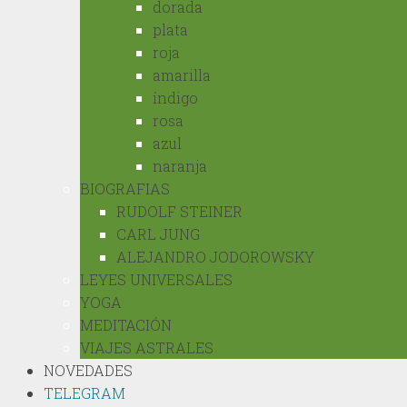
dorada
plata
roja
amarilla
índigo
rosa
azul
naranja
BIOGRAFIAS
RUDOLF STEINER
CARL JUNG
ALEJANDRO JODOROWSKY
LEYES UNIVERSALES
YOGA
MEDITACIÓN
VIAJES ASTRALES
NOVEDADES
TELEGRAM