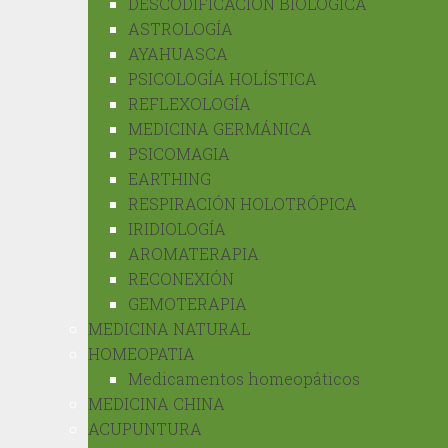
DESCODIFICACIÓN BIOLÓGICA
ASTROLOGÍA
AYAHUASCA
PSICOLOGÍA HOLÍSTICA
REFLEXOLOGÍA
MEDICINA GERMÁNICA
PSICOMAGIA
EARTHING
RESPIRACIÓN HOLOTRÓPICA
IRIDIOLOGÍA
AROMATERAPIA
RECONEXIÓN
GEMOTERAPIA
MEDICINA NATURAL
HOMEOPATIA
Medicamentos homeopáticos
MEDICINA CHINA
ACUPUNTURA