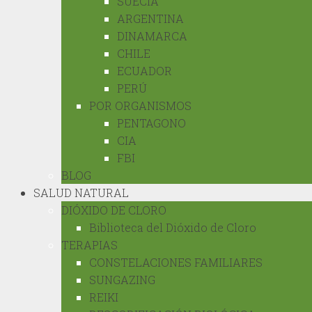
SUECIA
ARGENTINA
DINAMARCA
CHILE
ECUADOR
PERÚ
POR ORGANISMOS
PENTAGONO
CIA
FBI
BLOG
SALUD NATURAL
DIÓXIDO DE CLORO
Biblioteca del Dióxido de Cloro
TERAPIAS
CONSTELACIONES FAMILIARES
SUNGAZING
REIKI