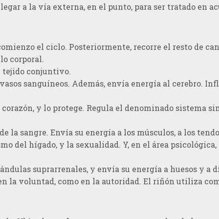
llegar a la vía externa, en el punto, para ser tratado en a
comienzo el ciclo. Posteriormente, recorre el resto de c
lo corporal.
 tejido conjuntivo.
us vasos sanguíneos. Además, envía energía al cerebro. In
l corazón, y lo protege. Regula el denominado sistema s
 la sangre. Envía su energía a los músculos, a los tendon
o del hígado, y la sexualidad. Y, en el área psicológica, 
lándulas suprarrenales, y envía su energía a huesos y a d
 en la voluntad, como en la autoridad. El riñón utiliza com