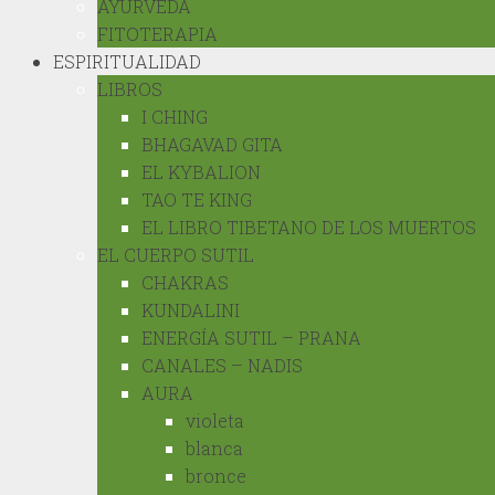
AYURVEDA
FITOTERAPIA
ESPIRITUALIDAD
LIBROS
I CHING
BHAGAVAD GITA
EL KYBALION
TAO TE KING
EL LIBRO TIBETANO DE LOS MUERTOS
EL CUERPO SUTIL
CHAKRAS
KUNDALINI
ENERGÍA SUTIL – PRANA
CANALES – NADIS
AURA
violeta
blanca
bronce