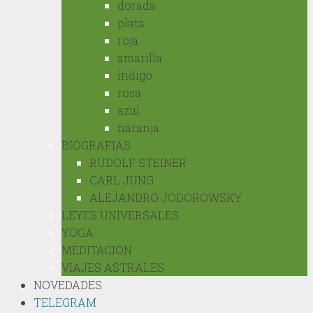
dorada
plata
roja
amarilla
índigo
rosa
azul
naranja
BIOGRAFIAS
RUDOLF STEINER
CARL JUNG
ALEJANDRO JODOROWSKY
LEYES UNIVERSALES
YOGA
MEDITACIÓN
VIAJES ASTRALES
NOVEDADES
TELEGRAM