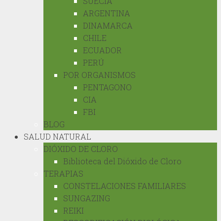
SUECIA
ARGENTINA
DINAMARCA
CHILE
ECUADOR
PERÚ
POR ORGANISMOS
PENTAGONO
CIA
FBI
BLOG
SALUD NATURAL
DIÓXIDO DE CLORO
Biblioteca del Dióxido de Cloro
TERAPIAS
CONSTELACIONES FAMILIARES
SUNGAZING
REIKI