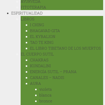
AYURVEDA
FITOTERAPIA
ESPIRITUALIDAD
LIBROS
I CHING
BHAGAVAD GITA
EL KYBALION
TAO TE KING
EL LIBRO TIBETANO DE LOS MUERTOS
EL CUERPO SUTIL
CHAKRAS
KUNDALINI
ENERGÍA SUTIL – PRANA
CANALES – NADIS
AURA
violeta
blanca
bronce