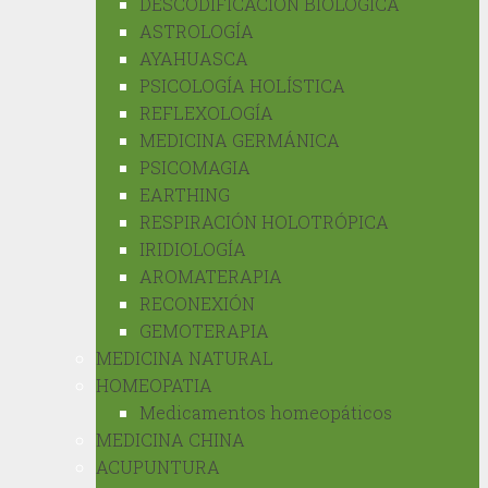
DESCODIFICACIÓN BIOLÓGICA
ASTROLOGÍA
AYAHUASCA
PSICOLOGÍA HOLÍSTICA
REFLEXOLOGÍA
MEDICINA GERMÁNICA
PSICOMAGIA
EARTHING
RESPIRACIÓN HOLOTRÓPICA
IRIDIOLOGÍA
AROMATERAPIA
RECONEXIÓN
GEMOTERAPIA
MEDICINA NATURAL
HOMEOPATIA
Medicamentos homeopáticos
MEDICINA CHINA
ACUPUNTURA