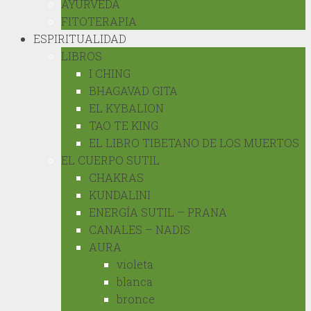
AYURVEDA
FITOTERAPIA
ESPIRITUALIDAD
LIBROS
I CHING
BHAGAVAD GITA
EL KYBALION
TAO TE KING
EL LIBRO TIBETANO DE LOS MUERTOS
EL CUERPO SUTIL
CHAKRAS
KUNDALINI
ENERGÍA SUTIL – PRANA
CANALES – NADIS
AURA
violeta
blanca
bronce