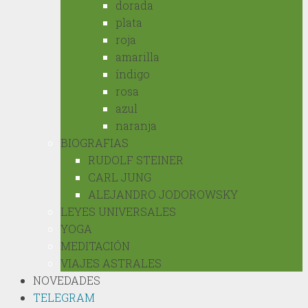
dorada
plata
roja
amarilla
índigo
rosa
azul
naranja
BIOGRAFIAS
RUDOLF STEINER
CARL JUNG
ALEJANDRO JODOROWSKY
LEYES UNIVERSALES
YOGA
MEDITACIÓN
VIAJES ASTRALES
NOVEDADES
TELEGRAM