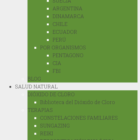
SUECIA
ARGENTINA
DINAMARCA
CHILE
ECUADOR
PERÚ
POR ORGANISMOS
PENTAGONO
CIA
FBI
BLOG
SALUD NATURAL
DIÓXIDO DE CLORO
Biblioteca del Dióxido de Cloro
TERAPIAS
CONSTELACIONES FAMILIARES
SUNGAZING
REIKI