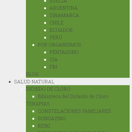
SUECIA
ARGENTINA
DINAMARCA
CHILE
ECUADOR
PERÚ
POR ORGANISMOS
PENTAGONO
CIA
FBI
BLOG
SALUD NATURAL
DIÓXIDO DE CLORO
Biblioteca del Dióxido de Cloro
TERAPIAS
CONSTELACIONES FAMILIARES
SUNGAZING
REIKI