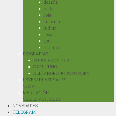
dorada
plata
roja
amarilla
índigo
rosa
azul
naranja
BIOGRAFIAS
RUDOLF STEINER
CARL JUNG
ALEJANDRO JODOROWSKY
LEYES UNIVERSALES
YOGA
MEDITACIÓN
VIAJES ASTRALES
NOVEDADES
TELEGRAM