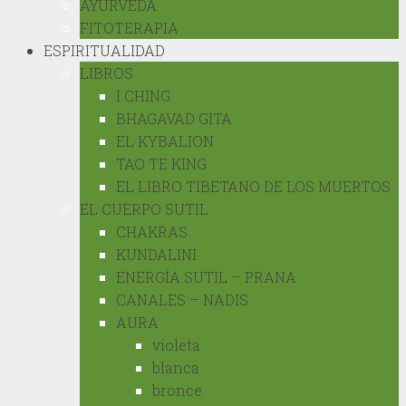
AYURVEDA
FITOTERAPIA
ESPIRITUALIDAD
LIBROS
I CHING
BHAGAVAD GITA
EL KYBALION
TAO TE KING
EL LIBRO TIBETANO DE LOS MUERTOS
EL CUERPO SUTIL
CHAKRAS
KUNDALINI
ENERGÍA SUTIL – PRANA
CANALES – NADIS
AURA
violeta
blanca
bronce