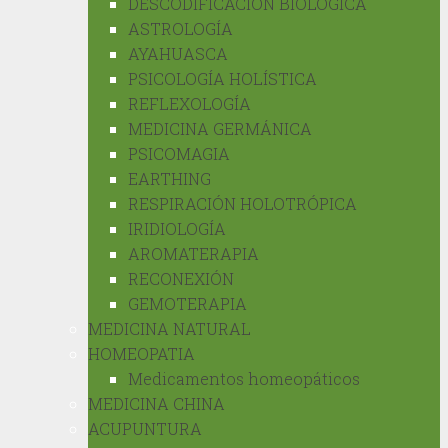
DESCODIFICACIÓN BIOLÓGICA
ASTROLOGÍA
AYAHUASCA
PSICOLOGÍA HOLÍSTICA
REFLEXOLOGÍA
MEDICINA GERMÁNICA
PSICOMAGIA
EARTHING
RESPIRACIÓN HOLOTRÓPICA
IRIDIOLOGÍA
AROMATERAPIA
RECONEXIÓN
GEMOTERAPIA
MEDICINA NATURAL
HOMEOPATIA
Medicamentos homeopáticos
MEDICINA CHINA
ACUPUNTURA