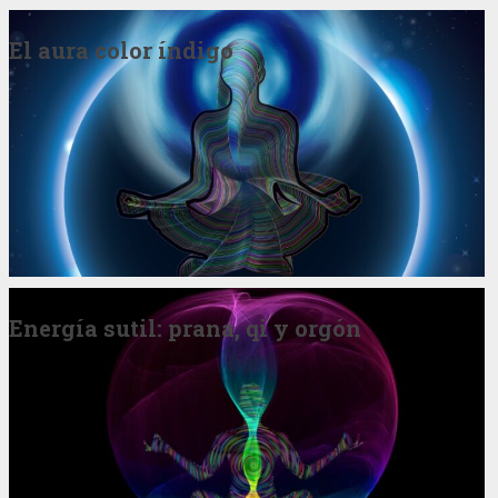
El aura color índigo
Energía sutil: prana, qi y orgón