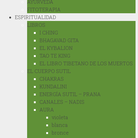
AYURVEDA
FITOTERAPIA
ESPIRITUALIDAD
LIBROS
I CHING
BHAGAVAD GITA
EL KYBALION
TAO TE KING
EL LIBRO TIBETANO DE LOS MUERTOS
EL CUERPO SUTIL
CHAKRAS
KUNDALINI
ENERGÍA SUTIL – PRANA
CANALES – NADIS
AURA
violeta
blanca
bronce