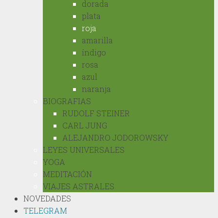
dorada
plata
roja
amarilla
índigo
rosa
azul
naranja
BIOGRAFIAS
RUDOLF STEINER
CARL JUNG
ALEJANDRO JODOROWSKY
LEYES UNIVERSALES
YOGA
MEDITACIÓN
VIAJES ASTRALES
NOVEDADES
TELEGRAM