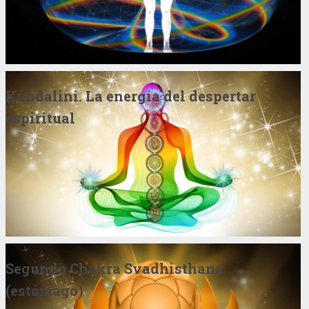
Kundalini. La energía del despertar
espiritual
Segundo Chakra Svadhisthana
(estómago)