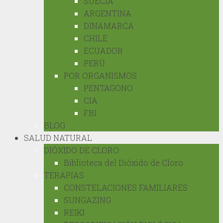
SUECIA
ARGENTINA
DINAMARCA
CHILE
ECUADOR
PERÚ
POR ORGANISMOS
PENTAGONO
CIA
FBI
BLOG
SALUD NATURAL
DIÓXIDO DE CLORO
Biblioteca del Dióxido de Cloro
TERAPIAS
CONSTELACIONES FAMILIARES
SUNGAZING
REIKI