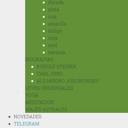
dorada
plata
roja
amarilla
índigo
rosa
azul
naranja
BIOGRAFIAS
RUDOLF STEINER
CARL JUNG
ALEJANDRO JODOROWSKY
LEYES UNIVERSALES
YOGA
MEDITACIÓN
VIAJES ASTRALES
NOVEDADES
TELEGRAM