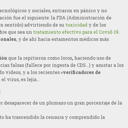
ecnológicos y sociales, entraron en pánico y no
ión fue el siguiente: la FDA (Administración de
ún sentido) advirtiendo de su
toxicidad
y de los
obre que sea un
tratamiento efectivo para el Covid-19
.
ionales
, y de ahí hacia estamentos médicos más
ción
que la repitieron como loros
,
haciendo uso de
as falsas (fallece por ingesta de CDS…) y asustar a los
o videos, y a los recientes «
verificadores de
el virus, es lejía…
:
r desaparecer de un plumazo un gran porcentaje de la
to ha trascendido la censura y comprendido la