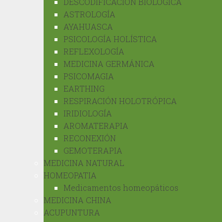
DESCODIFICACIÓN BIOLÓGICA
ASTROLOGÍA
AYAHUASCA
PSICOLOGÍA HOLÍSTICA
REFLEXOLOGÍA
MEDICINA GERMÁNICA
PSICOMAGIA
EARTHING
RESPIRACIÓN HOLOTRÓPICA
IRIDIOLOGÍA
AROMATERAPIA
RECONEXIÓN
GEMOTERAPIA
MEDICINA NATURAL
HOMEOPATIA
Medicamentos homeopáticos
MEDICINA CHINA
ACUPUNTURA