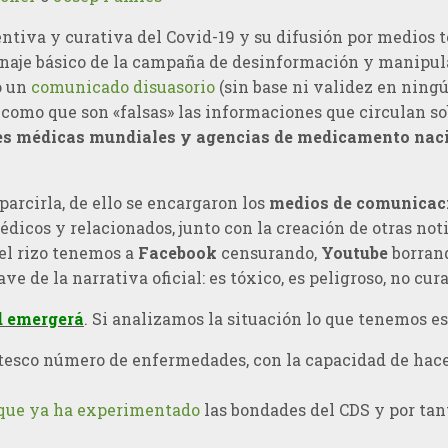
tiva y curativa del Covid-19 y su difusión por medios t
aje básico de la campaña de desinformación y manipulac
ó un
comunicado disuasorio
(sin base ni validez en ning
 como que son «falsas» las informaciones que circulan s
es médicas mundiales y agencias de medicamento nac
parcirla, de ello se encargaron los
medios de comunica
cos y relacionados, junto con la creación de otras notici
 el rizo tenemos a
Facebook
censurando,
Youtube
borrand
de la narrativa oficial: es tóxico, es peligroso, no cura 
d emergerá
. Si analizamos la situación lo que tenemos es
tesco número de enfermedades, con la capacidad de hace
que ya ha experimentado
las bondades del CDS y por tan