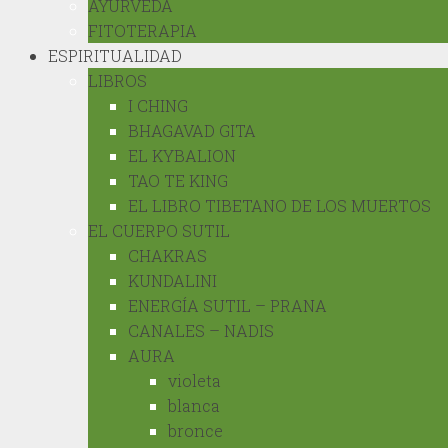
AYURVEDA
FITOTERAPIA
ESPIRITUALIDAD
LIBROS
I CHING
BHAGAVAD GITA
EL KYBALION
TAO TE KING
EL LIBRO TIBETANO DE LOS MUERTOS
EL CUERPO SUTIL
CHAKRAS
KUNDALINI
ENERGÍA SUTIL – PRANA
CANALES – NADIS
AURA
violeta
blanca
bronce