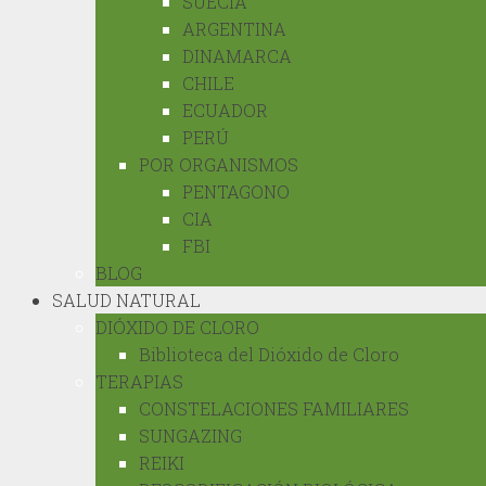
SUECIA
ARGENTINA
DINAMARCA
CHILE
ECUADOR
PERÚ
POR ORGANISMOS
PENTAGONO
CIA
FBI
BLOG
SALUD NATURAL
DIÓXIDO DE CLORO
Biblioteca del Dióxido de Cloro
TERAPIAS
CONSTELACIONES FAMILIARES
SUNGAZING
REIKI